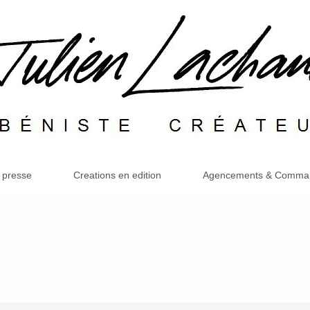
 presse
Creations en edition
Agencements & Command